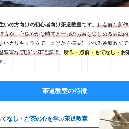
住いの方向けの初心者向け茶道教室
です。
お点前と所作
稽古や、心穏やかな時間と一服のお茶を楽しめる実践的
すいカリキュラムで、基礎から確実に学べる茶道教室で
歴豊富な[流派]の茶道講師
。
所作・点前・もてなし・お
す。
茶道教室の特徴
もてなし・お茶の心を学ぶ茶道教室