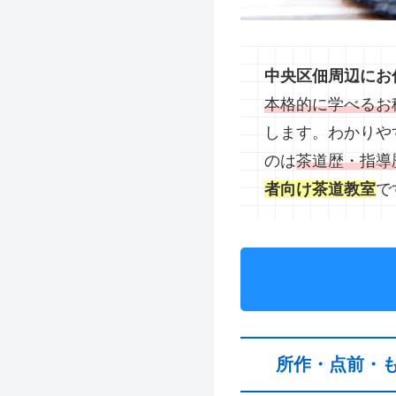
中央区佃周辺にお
本格的に学べるお
します。わかりや
のは
茶道歴・指導
者向け茶道教室
で
所作・点前・