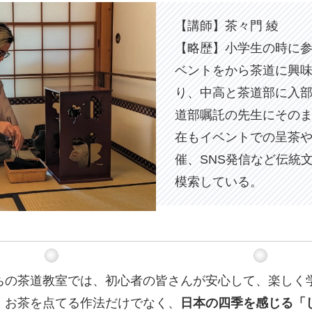
【講師】茶々門 綾
【略歴】小学生の時に
ベントをから茶道に興
り、中高と茶道部に入
道部嘱託の先生にその
在もイベントでの呈茶
催、SNS発信など伝統
模索している。
ちの茶道教室では、初心者の皆さんが安心して、楽しく
。お茶を点てる作法だけでなく、
日本の四季を感じる「