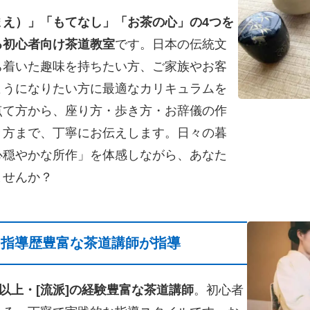
まえ）」「もてなし」「お茶の心」の4つを
る初心者向け茶道教室
です。日本の伝統文
ち着いた趣味を持ちたい方、ご家族やお客
ようになりたい方に最適なカリキュラムを
点て方から、座り方・歩き方・お辞儀の作
き方まで、丁寧にお伝えします。日々の暮
心穏やかな所作」を体感しながら、あなた
ませんか？
・指導歴豊富な茶道講師が指導
年以上・[流派]の経験豊富な茶道講師
。初心者